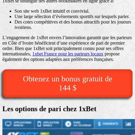
1xBet se distingue des autres bookmakers en ligne grâce à:
Son site web 1xBet intuitif et convivial.
Une large sélection d’événements sportifs sur lesquels parier.
Des cotes compétitives et des bonus attractifs pour les joueurs
ivoiriens.
L’engagement de 1xBet envers l’innovation garantit que les parieurs
en Côte d’Ivoire bénéficient d’une expérience de pari de premier
ordre. Bien que 1xBet soit principalement connu pour ses offres
internationales,
1xbet France pour les parieurs locaux
propose
également des options adaptées aux préférences françaises.
Obtenez un bonus gratuit de
144 $
Les options de pari chez 1xBet