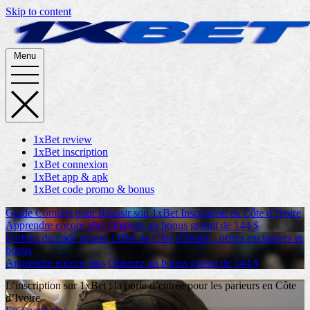
Skip to content
Menu
1xBet review
1xBet inscription
1xBet connexion
1xBet app & apk
1xBet code promo & bonus
Guide Complet pour Réussir son 1xBet Inscription en Côte d’Ivoire
Apprendre encore plus
Obtenez un bonus gratuit de 144 $
Profitez du code promo 1xBet au Côte d’Ivoire : offres exclusives et
bonus
Apprendre encore plus
Obtenez un bonus gratuit de 144 $
L’inscription sur 1xBet : la porte d’entrée pour les parieurs en Côte
d’Ivoire