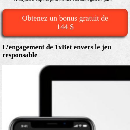
Obtenez un bonus gratuit de
144 $
L’engagement de 1xBet envers le jeu
responsable