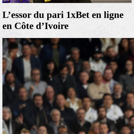
En savoir plus
L’essor du pari 1xBet en ligne
en Côte d’Ivoire