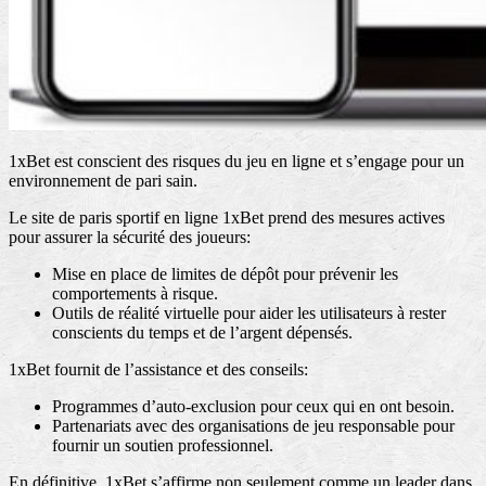
1xBet est conscient des risques du jeu en ligne et s’engage pour un
environnement de pari sain.
Le site de paris sportif en ligne 1xBet prend des mesures actives
pour assurer la sécurité des joueurs:
Mise en place de limites de dépôt pour prévenir les
comportements à risque.
Outils de réalité virtuelle pour aider les utilisateurs à rester
conscients du temps et de l’argent dépensés.
1xBet fournit de l’assistance et des conseils:
Programmes d’auto-exclusion pour ceux qui en ont besoin.
Partenariats avec des organisations de jeu responsable pour
fournir un soutien professionnel.
En définitive, 1xBet s’affirme non seulement comme un leader dans